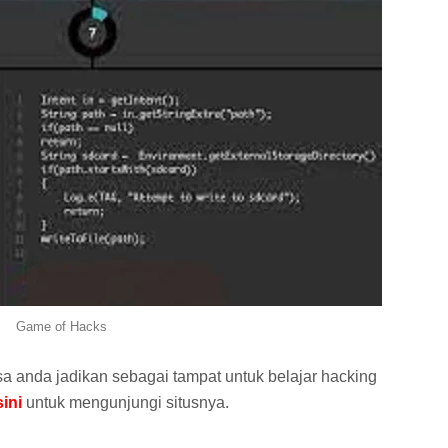
Game of Hacks
a anda jadikan sebagai tampat untuk belajar hacking
sini
untuk mengunjungi situsnya.