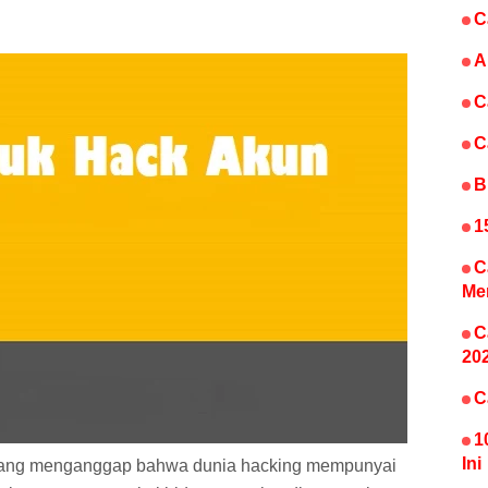
C
A
C
C
B
1
C
Me
C
20
C
1
Ini
rang menganggap bahwa dunia hacking mempunyai