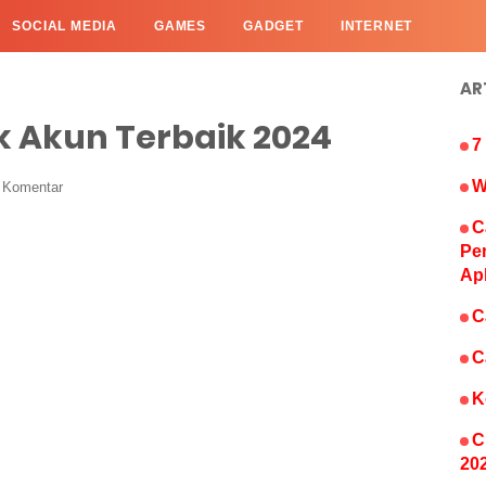
SOCIAL MEDIA
GAMES
GADGET
INTERNET
AR
 Akun Terbaik 2024
7
W
s Komentar
C
Pe
Ap
C
C
K
C
20