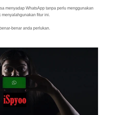
isa menyadap WhatsApp tanpa perlu menggunakan
k menyalahgunakan fitur ini.
benar-benar anda perlukan.