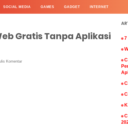
SOCIAL MEDIA
GAMES
GADGET
INTERNET
AR
b Gratis Tanpa Aplikasi
7
W
C
ulis Komentar
Pe
Ap
C
C
K
C
20