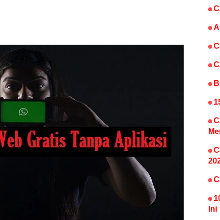
C
A
C
C
B
1
C
Me
C
20
C
1
Ini