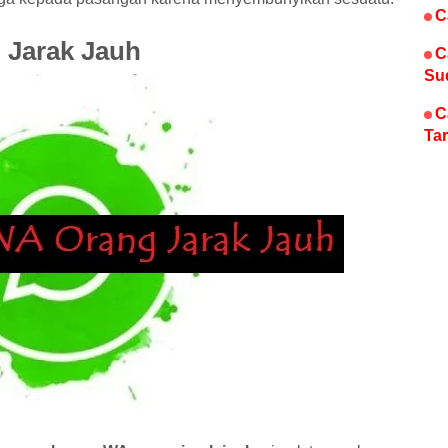
C
 Jarak Jauh
C
Su
C
Tar