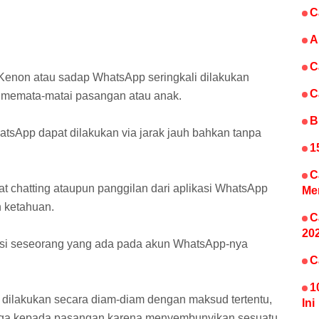
C
A
C
Kenon atau sadap WhatsApp seringkali dilakukan
C
k memata-matai pasangan atau anak.
B
atsApp dapat dilakukan via jarak jauh bahkan tanpa
1
C
 chatting ataupun panggilan dari aplikasi WhatsApp
Me
n ketahuan.
C
20
masi seseorang yang ada pada akun WhatsApp-nya
C
1
dilakukan secara diam-diam dengan maksud tertentu,
Ini
riga kepada pasangan karena menyembunyikan sesuatu.