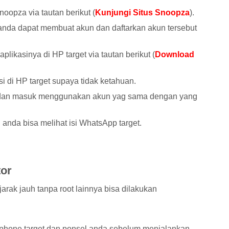
noopza via tautan berikut (
Kunjungi Situs Snoopza
).
 anda dapat membuat akun dan daftarkan akun tersebut
likasinya di HP target via tautan berikut (
Download
si di HP target supaya tidak ketahuan.
da dan masuk menggunakan akun yag sama dengan yang
 anda bisa melihat isi WhatsApp target.
or
rak jauh tanpa root lainnya bisa dilakukan
rtphone target dan ponsel anda sebelum menjalankan