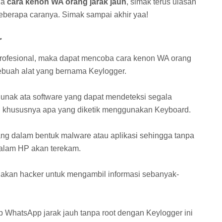
na
cara kenon WA orang jarak jauh
, simak terus ulasan
beberapa caranya. Simak sampai akhir yaa!
r
profesional, maka dapat mencoba cara kenon WA orang
ebuah alat yang bernama Keylogger.
lunak ata software yang dapat mendeteksi segala
a, khususnya apa yang diketik menggunakan Keyboard.
asang dalam bentuk malware atau aplikasi sehingga tanpa
dalam HP akan terekam.
unakan hacker untuk mengambil informasi sebanyak-
p WhatsApp jarak jauh tanpa root dengan Keylogger ini