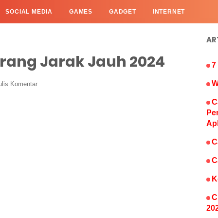
SOCIAL MEDIA
GAMES
GADGET
INTERNET
AR
rang Jarak Jauh 2024
7
W
ulis Komentar
C
Pe
Ap
C
C
K
C
20