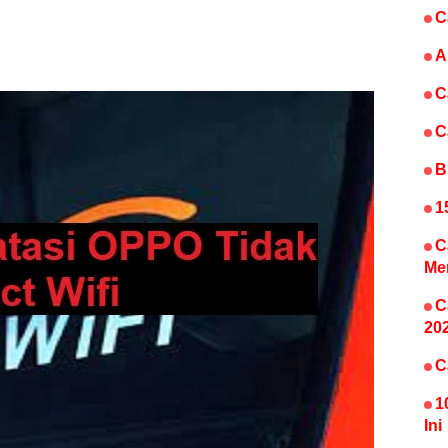
C
A
C
C
B
1
C
Me
C
20
C
1
Ini