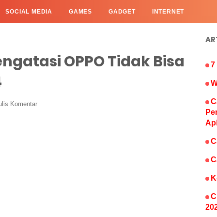
SOCIAL MEDIA
GAMES
GADGET
INTERNET
AR
ngatasi OPPO Tidak Bisa
7
4
W
C
ulis Komentar
Pe
Ap
C
C
K
C
20