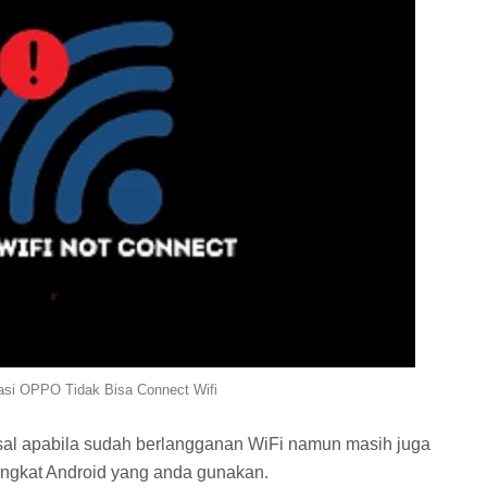
asi OPPO Tidak Bisa Connect Wifi
sal apabila sudah berlangganan WiFi namun masih juga
ngkat Android yang anda gunakan.