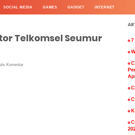
SOCIAL MEDIA
GAMES
GADGET
INTERNET
AR
ctor Telkomsel Seumur
7
W
C
ulis Komentar
Pe
Ap
C
C
K
C
20