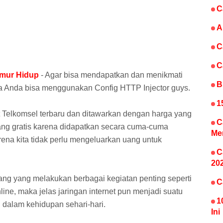
C
A
C
C
umur Hidup
- Agar bisa mendapatkan dan menikmati
B
a Anda bisa menggunakan Config HTTP Injector guys.
1
 Telkomsel terbaru dan ditawarkan dengan harga yang
C
ang gratis karena didapatkan secara cuma-cuma
Me
ena kita tidak perlu mengeluarkan uang untuk
C
20
ang yang melakukan berbagai kegiatan penting seperti
C
line, maka jelas jaringan internet pun menjadi suatu
1
 dalam kehidupan sehari-hari.
Ini