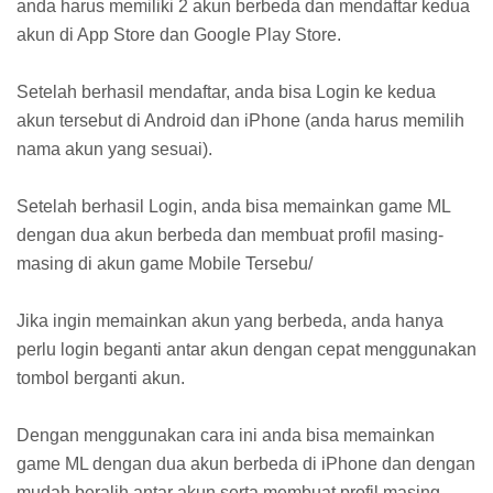
anda harus memiliki 2 akun berbeda dan mendaftar kedua
akun di App Store dan Google Play Store.
Setelah berhasil mendaftar, anda bisa Login ke kedua
akun tersebut di Android dan iPhone (anda harus memilih
nama akun yang sesuai).
Setelah berhasil Login, anda bisa memainkan game ML
dengan dua akun berbeda dan membuat profil masing-
masing di akun game Mobile Tersebu/
Jika ingin memainkan akun yang berbeda, anda hanya
perlu login beganti antar akun dengan cepat menggunakan
tombol berganti akun.
Dengan menggunakan cara ini anda bisa memainkan
game ML dengan dua akun berbeda di iPhone dan dengan
mudah beralih antar akun serta membuat profil masing-