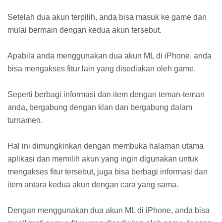
Setelah dua akun terpilih, anda bisa masuk ke game dan
mulai bermain dengan kedua akun tersebut.
Apabila anda menggunakan dua akun ML di iPhone, anda
bisa mengakses fitur lain yang disediakan oleh game.
Seperti berbagi informasi dan item dengan teman-teman
anda, bergabung dengan klan dan bergabung dalam
turnamen.
Hal ini dimungkinkan dengan membuka halaman utama
aplikasi dan memilih akun yang ingin digunakan untuk
mengakses fitur tersebut, juga bisa berbagi informasi dan
item antara kedua akun dengan cara yang sama.
Dengan menggunakan dua akun ML di iPhone, anda bisa