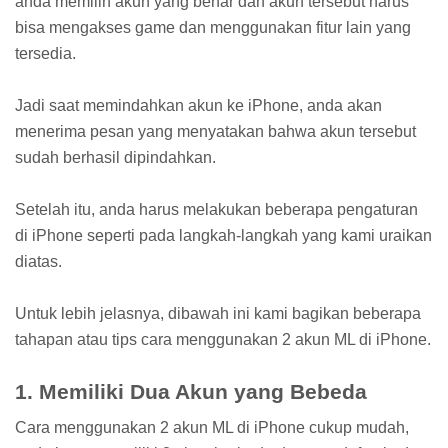
anda memilih akun yang benar dan akun tersebut harus
bisa mengakses game dan menggunakan fitur lain yang
tersedia.
Jadi saat memindahkan akun ke iPhone, anda akan
menerima pesan yang menyatakan bahwa akun tersebut
sudah berhasil dipindahkan.
Setelah itu, anda harus melakukan beberapa pengaturan
di iPhone seperti pada langkah-langkah yang kami uraikan
diatas.
Untuk lebih jelasnya, dibawah ini kami bagikan beberapa
tahapan atau tips cara menggunakan 2 akun ML di iPhone.
1. Memiliki Dua Akun yang Bebeda
Cara menggunakan 2 akun ML di iPhone cukup mudah,