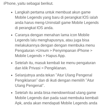
iPhone, yaitu sebagai berikut.
Langkah pertama untuk membuat akun game
Mobile Legends yang baru di perangkat IOS ialah
anda harus meng-Uninstall game Mobile Legends
di perangkat IOS anda.
Caranya dengan menahan lama icon Mobile
Legends lalu menghapusnya, atau juga bisa
melakukannya dengan dengan membuka menu
Pengaturan >Umum > Penyimpanan iPhone >
Mobile Legends > Hapus App.
Setelah itu, masuk kembali ke menu pengaturan
dan klik Privasi > Pengiklanan.
Selanjutnya anda tekan "Atur Ulang Pengenal
Pengiklanan" dan di ikuti dengan memilih "Atur
Ulang Pengenal".
Setelah itu anda bisa mendownload ulang game
Mobile Legends dan pada saat membuka kembali
Apk, anda akan mendapati Mobile Legends anda