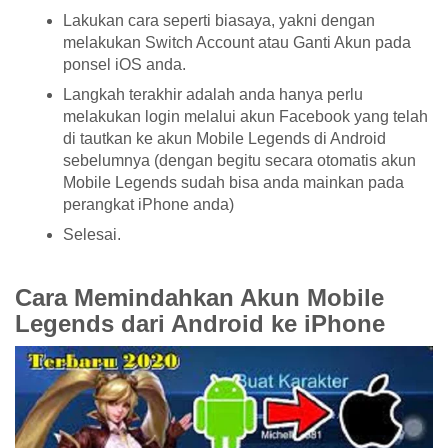
Lakukan cara seperti biasaya, yakni dengan
melakukan Switch Account atau Ganti Akun pada
ponsel iOS anda.
Langkah terakhir adalah anda hanya perlu
melakukan login melalui akun Facebook yang telah
di tautkan ke akun Mobile Legends di Android
sebelumnya (dengan begitu secara otomatis akun
Mobile Legends sudah bisa anda mainkan pada
perangkat iPhone anda)
Selesai.
Cara Memindahkan Akun Mobile
Legends dari Android ke iPhone