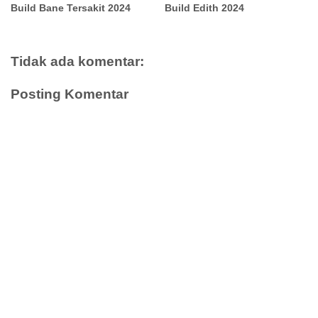
Build Bane Tersakit 2024
Build Edith 2024
Tidak ada komentar:
Posting Komentar