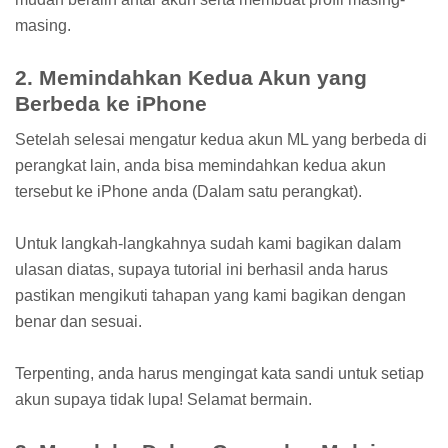
masing.
2. Memindahkan Kedua Akun yang
Berbeda ke iPhone
Setelah selesai mengatur kedua akun ML yang berbeda di
perangkat lain, anda bisa memindahkan kedua akun
tersebut ke iPhone anda (Dalam satu perangkat).
Untuk langkah-langkahnya sudah kami bagikan dalam
ulasan diatas, supaya tutorial ini berhasil anda harus
pastikan mengikuti tahapan yang kami bagikan dengan
benar dan sesuai.
Terpenting, anda harus mengingat kata sandi untuk setiap
akun supaya tidak lupa! Selamat bermain.