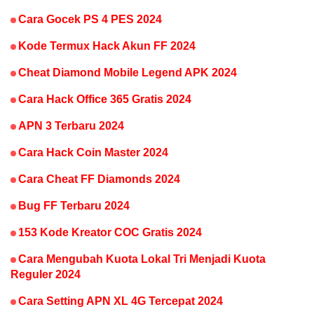
Cara Gocek PS 4 PES 2024
Kode Termux Hack Akun FF 2024
Cheat Diamond Mobile Legend APK 2024
Cara Hack Office 365 Gratis 2024
APN 3 Terbaru 2024
Cara Hack Coin Master 2024
Cara Cheat FF Diamonds 2024
Bug FF Terbaru 2024
153 Kode Kreator COC Gratis 2024
Cara Mengubah Kuota Lokal Tri Menjadi Kuota
Reguler 2024
Cara Setting APN XL 4G Tercepat 2024