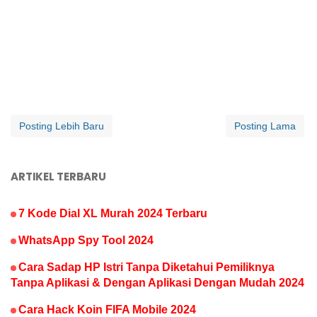
Posting Lebih Baru
Posting Lama
ARTIKEL TERBARU
7 Kode Dial XL Murah 2024 Terbaru
WhatsApp Spy Tool 2024
Cara Sadap HP Istri Tanpa Diketahui Pemiliknya
Tanpa Aplikasi & Dengan Aplikasi Dengan Mudah 2024
Cara Hack Koin FIFA Mobile 2024