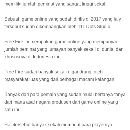
memiliki jumlah peminat yang sangat tinggi sekali.
Sebuah game online yang sudah dirilis di 2017 yang laly
tersebut sudah dikembangkan oleh 111 Dots Studio.
Free Fire ini merupakan game online yang mempunyai
jumlah peminat yang lumayan banyak sekali di dunia, dan
khususnya di Indonesia ini.
Free Fire sudah banyak sekali digandrungi oleh
masyarakat luas yang dari berbagai macam kalangan.
Banyak dari para pemain yang sudah mulai bertanya-tanya
dari mana asal negara produsen dari game online yang
satu ini.
Hal itersebut banyak sekali membuat para playernya