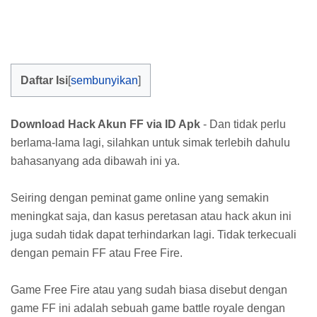
Daftar Isi
Download Hack Akun FF via ID Apk
- Dan tidak perlu
berlama-lama lagi, silahkan untuk simak terlebih dahulu
bahasanyang ada dibawah ini ya.
Seiring dengan peminat game online yang semakin
meningkat saja, dan kasus peretasan atau hack akun ini
juga sudah tidak dapat terhindarkan lagi. Tidak terkecuali
dengan pemain FF atau Free Fire.
Game Free Fire atau yang sudah biasa disebut dengan
game FF ini adalah sebuah game battle royale dengan