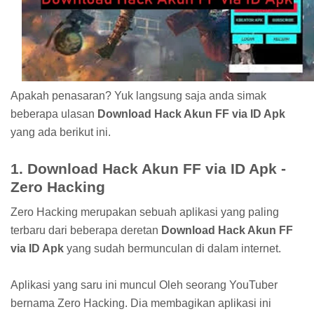
Apakah penasaran? Yuk langsung saja anda simak
beberapa ulasan
Download Hack Akun FF via ID Apk
yang ada berikut ini.
1. Download Hack Akun FF via ID Apk -
Zero Hacking
Zero Hacking merupakan sebuah aplikasi yang paling
terbaru dari beberapa deretan
Download Hack Akun FF
via ID Apk
yang sudah bermunculan di dalam internet.
Aplikasi yang saru ini muncul Oleh seorang YouTuber
bernama Zero Hacking. Dia membagikan aplikasi ini