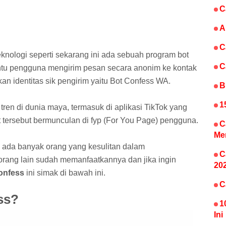
C
A
C
teknologi seperti sekarang ini ada sebuah program bot
C
tu pengguna mengirim pesan secara anonim ke kontak
 identitas sik pengirim yaitu Bot Confess WA.
B
1
tren di dunia maya, termasuk di aplikasi TikTok yang
 tersebut bermunculan di fyp (For You Page) pengguna.
C
Me
 ada banyak orang yang kesulitan dalam
C
ang lain sudah memanfaatkannya dan jika ingin
20
onfess
ini simak di bawah ini.
C
ss?
1
Ini