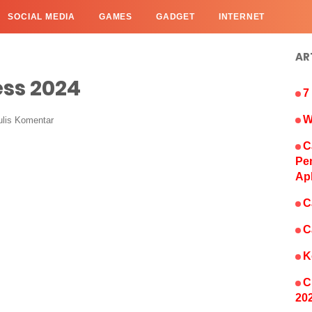
SOCIAL MEDIA
GAMES
GADGET
INTERNET
AR
ess 2024
7
W
ulis Komentar
C
Pe
Ap
C
C
K
C
20