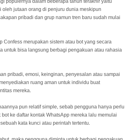
lagi populernya dalam beberapa tahun terakhir yaitu
 oleh jutaan orang di penjuru dunia meskipun
akapan pribadi dan grup namun tren baru sudah mulai
p Confess merupakan sistem atau bot yang secara
 untuk bisa langsung berbagi pengakuan atau rahasia
an pribadi, emosi, keinginan, penyesalan atau sampai
ga menyediakan ruang aman untuk individu buat
titas mereka.
naannya pun relatif simple, sebab pengguna hanya perlu
ot ke daftar kontak WhatsApp mereka lalu memulai
buah kata kunci atau perintah tertentu.
rsebut, maka pengguna diminta untuk berbagi pengakuan